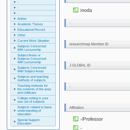
-
-
inoda
-
Author
-
Academic Theses
Educational Record
Other
Current Work Situation
researchmap Member ID
Subjects Concerned
With Lectureship
Subject Areas or
Subjects Concerned
With Lectureship
J-GLOBAL ID
Subjects Concerned
With Subject Areas
Subjects and teaching
methods of subjects
Teaching methods for
-
the contents of the area
and childcare
College setting is your
own set of subjects
Subjects related to basic
Affiliation
understanding of
education
-/Professor
Special Support
Education
-