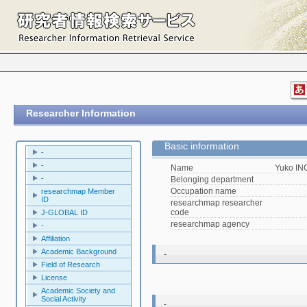
Researcher Information
Basic information
-
-
Name
Yuko I
-
Belonging department
Occupation name
researchmap Member
ID
researchmap researcher
code
J-GLOBAL ID
researchmap agency
-
Affiliation
Academic Background
-
Field of Research
License
Academic Society and
Social Activity
-