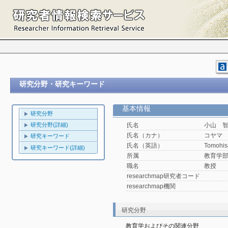
研究分野・研究キーワード
基本情報
研究分野
研究分野(詳細)
氏名
小山 
氏名（カナ）
コヤマ
研究キーワード
氏名（英語）
Tomohi
研究キーワード(詳細)
所属
教育学
職名
教授
researchmap研究者コード
researchmap機関
研究分野
教育学およびその関連分野