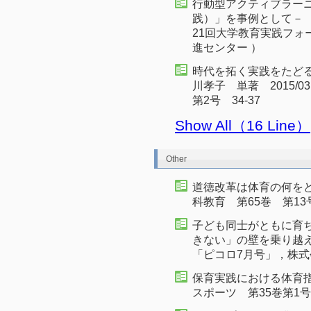
行動型アクティブラー
践）」を事例として－ 
21回大学教育実践フォ
進センター ）
時代を拓く実践をたどる
川孝子 単著 2015/
第2号 34-37
Show All（16 Line）
Other
道徳改革は体育の何をど
科教育 第65巻 第13号 
子ども同士がともに育
きない」の壁を乗り越え
「ピコロ7月号」，株式会
保育実践における体育指
スポーツ 第35巻第1号