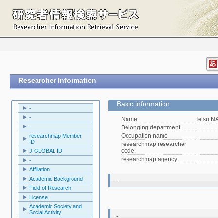
Researcher Information
Basic information
-
-
Name
Tetsu 
-
Belonging department
Occupation name
researchmap Member
ID
researchmap researcher
code
J-GLOBAL ID
researchmap agency
-
Affiliation
Academic Background
-
Field of Research
License
Academic Society and
Social Activity
-