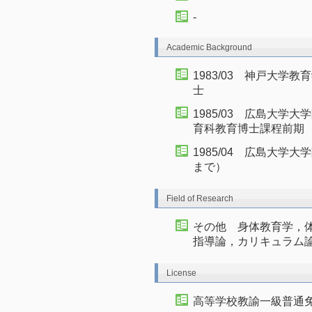
-
Academic Background
1983/03 神戸大
士
1985/03 広島大
育科教育博士課程前期
1985/04 広島大学大
まで）
Field of Research
その他 身体教育学，
指導論，カリキュラム
License
高等学校教諭一級普通免許状