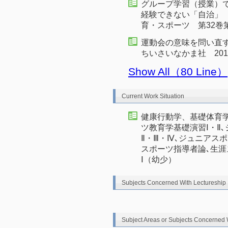
グループ学習（授業）
経験できない「自治」 単著
育・スポーツ 第32巻第1
運動会の意味を問い直す 
ちいさいなかま社 2013年
Show All（80 Line）
Current Work Situation
健康行動学、基礎体育学
ツ教育学基礎演習Ⅰ・Ⅱ
Ⅱ・Ⅲ・Ⅳ､ジュニアス
スポーツ指導者論､生涯
Ⅰ（幼少）
Subjects Concerned With Lectureship
Subject Areas or Subjects Concerned 