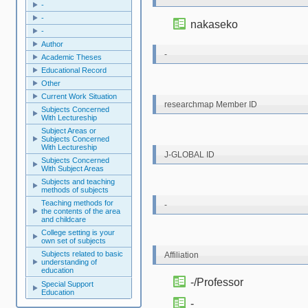
-
-
nakaseko
-
Author
-
Academic Theses
Educational Record
Other
Current Work Situation
researchmap Member ID
Subjects Concerned
With Lectureship
Subject Areas or
Subjects Concerned
With Lectureship
J-GLOBAL ID
Subjects Concerned
With Subject Areas
Subjects and teaching
methods of subjects
Teaching methods for
-
the contents of the area
and childcare
College setting is your
own set of subjects
Subjects related to basic
Affiliation
understanding of
education
-/Professor
Special Support
Education
-