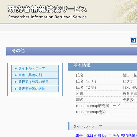
その他
基本情報
タイトル・テーマ
単著・共著の別
氏名
樋口 
氏名（カナ）
ヒグチ
発行又は発表の年月
氏名（英語）
Taku HI
発表学会等の名称
所属
教育学
職名
准教授
researchmap研究者コード
researchmap機関
タイトル・テーマ
報告「体験の風をおこそう ESD活